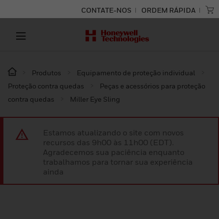
CONTATE-NOS
ORDEM RÁPIDA
Produtos
Equipamento de proteção individual
Proteção contra quedas
Peças e acessórios para proteção
contra quedas
Miller Eye Sling
Estamos atualizando o site com novos
recursos das 9h00 às 11h00 (EDT).
Agradecemos sua paciência enquanto
trabalhamos para tornar sua experiência
ainda