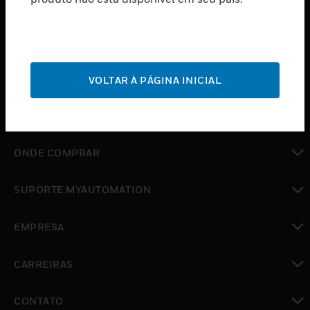
SOFTWARE
toggle view
SERVIÇOS
toggle view
INDUSTRIAS
VOLTAR À PÁGINA INICIAL
toggle view
SUPORTE
toggle view
ONDE COMPRAR
toggle view
SUPORTE MYAUTOMATION
toggle view
EMPRESA
toggle view
CARREIRAS
toggle view
CONTATO