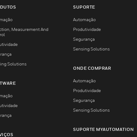
DUTOS
SUPORTE
mação
Automação
ction, Measurement And
Produtividade
rol
Segurança
utividade
Sensing Solutions
rança
ing Solutions
ONDE COMPRAR
Automação
TWARE
Produtividade
mação
Segurança
utividade
Sensing Solutions
rança
SUPORTE MYAUTOMATION
VIÇOS