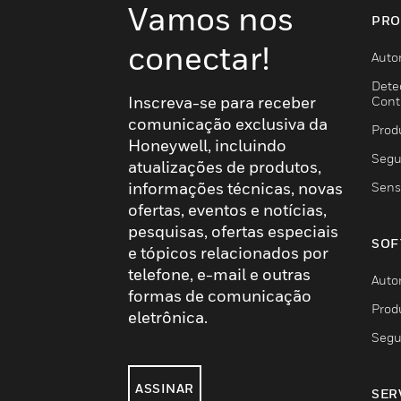
Vamos nos
PRO
conectar!
Auto
Dete
Inscreva-se para receber
Cont
comunicação exclusiva da
Prod
Honeywell, incluindo
Segu
atualizações de produtos,
informações técnicas, novas
Sens
ofertas, eventos e notícias,
pesquisas, ofertas especiais
SOF
e tópicos relacionados por
telefone, e-mail e outras
Auto
formas de comunicação
Prod
eletrônica.
Segu
ASSINAR
SER