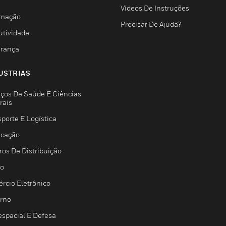
Vídeos De Instruções
mação
Precisar De Ajuda?
utividade
rança
USTRIAS
iços De Saúde E Ciências
rais
porte E Logística
icação
ros De Distribuição
jo
rcio Eletrônico
rno
espacial E Defesa