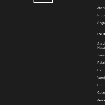
Auto
Prod
Segu
IND
Serv
Natu
Trans
Fabr
Cent
Vare
Comé
Gove
Aero