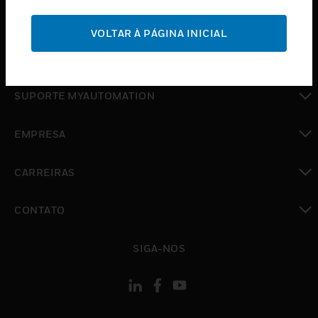
toggle view
SUPORTE
VOLTAR À PÁGINA INICIAL
toggle view
ONDE COMPRAR
toggle view
SUPORTE MYAUTOMATION
toggle view
EMPRESA
toggle view
CARREIRAS
toggle view
CONTATO
toggle view
SIGA-NOS