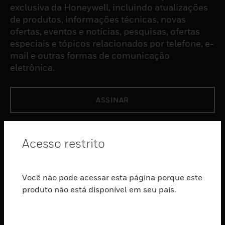
exclusiva da Honeywell, incluindo atualizações
de produtos, informações técnicas, novas
ofertas, eventos e notícias, pesquisas, ofertas
especiais e tópicos relacionados por telefone, e-
mail e outras formas de comunicação
eletrônica.
ASSINAR
PRODUTOS
Acesso restrito
toggle view
SOFTWARE
Você não pode acessar esta página porque este
toggle view
SERVIÇOS
produto não está disponível em seu país.
toggle view
INDUSTRIAS