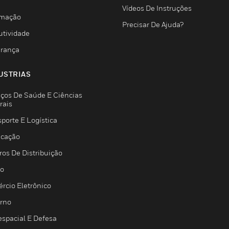
Vídeos De Instruções
mação
Precisar De Ajuda?
utividade
rança
USTRIAS
iços De Saúde E Ciências
rais
porte E Logística
icação
ros De Distribuição
jo
rcio Eletrônico
rno
espacial E Defesa