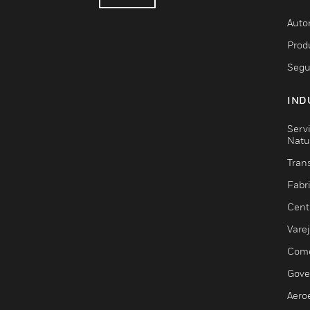
Auto
Prod
Segu
IND
Serv
Natu
Trans
Fabr
Cent
Vare
Comé
Gove
Aero