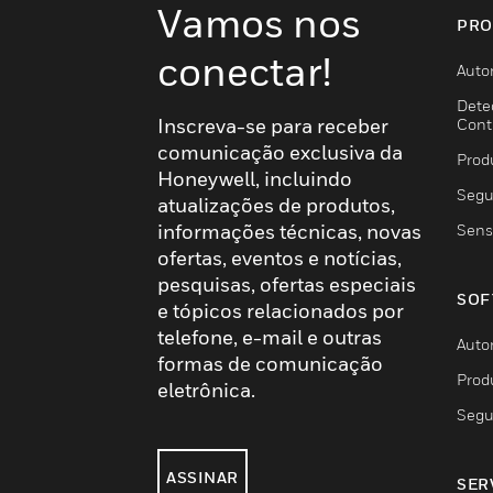
Vamos nos
PRO
conectar!
Auto
Dete
Inscreva-se para receber
Cont
comunicação exclusiva da
Prod
Honeywell, incluindo
Segu
atualizações de produtos,
informações técnicas, novas
Sens
ofertas, eventos e notícias,
pesquisas, ofertas especiais
SOF
e tópicos relacionados por
telefone, e-mail e outras
Auto
formas de comunicação
Prod
eletrônica.
Segu
ASSINAR
SER