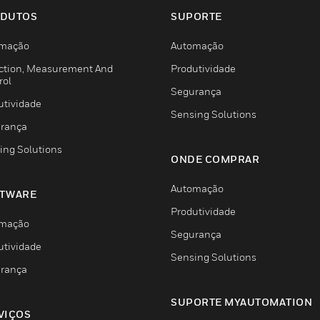
DUTOS
SUPORTE
mação
Automação
ction, Measurement And
Produtividade
rol
Segurança
utividade
Sensing Solutions
rança
ing Solutions
ONDE COMPRAR
Automação
TWARE
Produtividade
mação
Segurança
utividade
Sensing Solutions
rança
SUPORTE MYAUTOMATION
VIÇOS