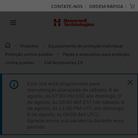
CONTATE-NOS
ORDEM RÁPIDA
Produtos
Equipamento de proteção individual
Proteção contra quedas
Peças e acessórios para proteção
contra quedas
Fall Accessories 14
Este site está programado para
manutenção planejada de sábado, 8 de
agosto, às 07:00 PM EST até domingo, 9
de agosto, às 05:00 AM EST (de sábado, 8
de agosto, às 11:00 PM UTC até domingo,
9 de agosto, às 09:00 AM UTC).
Agradecemos sua paciência durante esse
período.