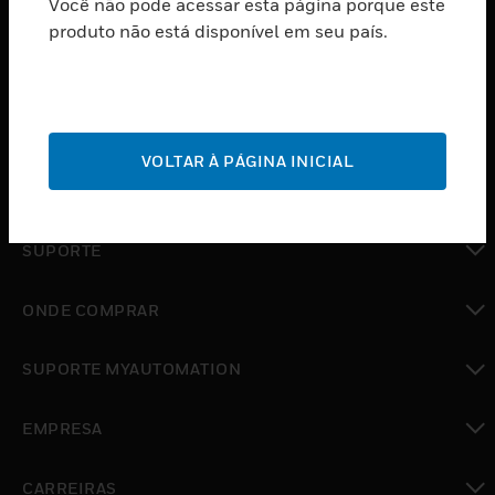
Você não pode acessar esta página porque este
PRODUTOS
produto não está disponível em seu país.
toggle view
SOFTWARE
toggle view
SERVIÇOS
VOLTAR À PÁGINA INICIAL
toggle view
INDUSTRIAS
toggle view
SUPORTE
toggle view
ONDE COMPRAR
toggle view
SUPORTE MYAUTOMATION
toggle view
EMPRESA
toggle view
CARREIRAS