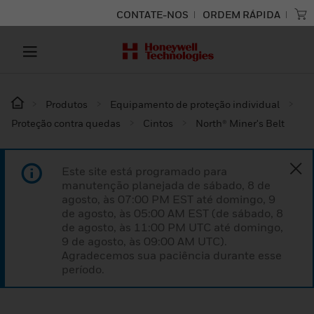
CONTATE-NOS
ORDEM RÁPIDA
Produtos
Equipamento de proteção individual
Proteção contra quedas
Cintos
North® Miner's Belt
Este site está programado para
manutenção planejada de sábado, 8 de
agosto, às 07:00 PM EST até domingo, 9
de agosto, às 05:00 AM EST (de sábado, 8
de agosto, às 11:00 PM UTC até domingo,
9 de agosto, às 09:00 AM UTC).
Agradecemos sua paciência durante esse
período.