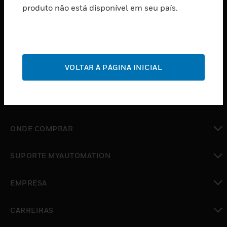
produto não está disponível em seu país.
toggle view
SOFTWARE
toggle view
SERVIÇOS
toggle view
VOLTAR À PÁGINA INICIAL
INDUSTRIAS
toggle view
SUPORTE
toggle view
ONDE COMPRAR
toggle view
SUPORTE MYAUTOMATION
toggle view
EMPRESA
toggle view
CARREIRAS