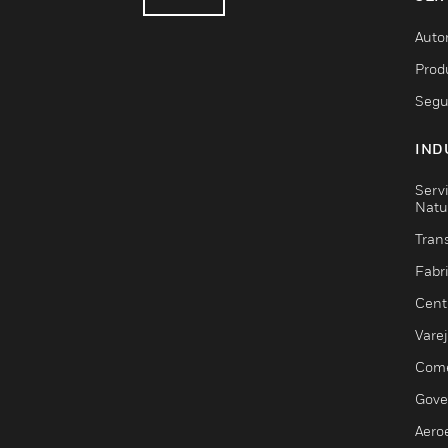
Auto
Prod
Segu
IND
Serv
Natu
Trans
Fabr
Cent
Vare
Comé
Gove
Aero