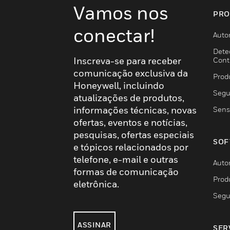
Vamos nos
PRO
conectar!
Auto
Dete
Inscreva-se para receber
Cont
comunicação exclusiva da
Prod
Honeywell, incluindo
Segu
atualizações de produtos,
informações técnicas, novas
Sens
ofertas, eventos e notícias,
pesquisas, ofertas especiais
SOF
e tópicos relacionados por
telefone, e-mail e outras
Auto
formas de comunicação
Prod
eletrônica.
Segu
ASSINAR
SER