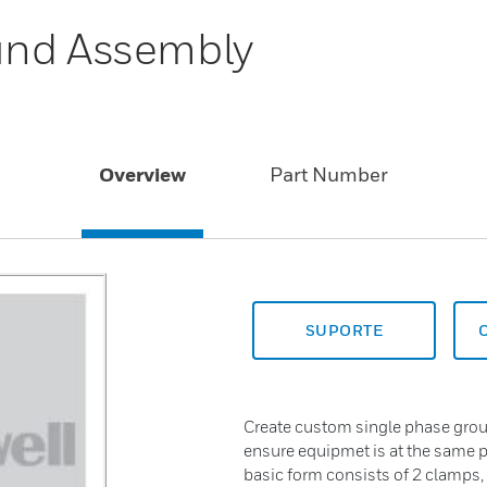
und Assembly
Overview
Part Number
SUPORTE
Create custom single phase gro
ensure equipmet is at the same po
basic form consists of 2 clamps, o