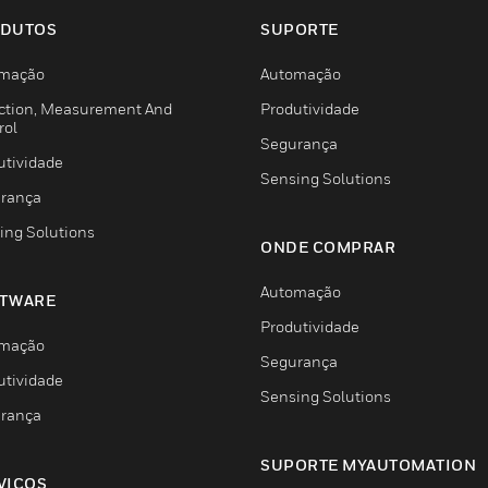
DUTOS
SUPORTE
mação
Automação
ction, Measurement And
Produtividade
rol
Segurança
utividade
Sensing Solutions
rança
ing Solutions
ONDE COMPRAR
Automação
TWARE
Produtividade
mação
Segurança
utividade
Sensing Solutions
rança
SUPORTE MYAUTOMATION
VIÇOS