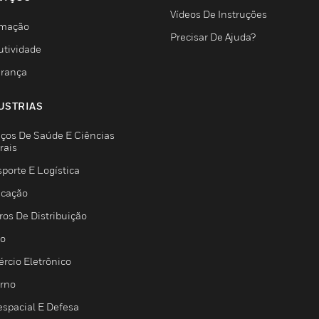
Vídeos De Instruções
mação
Precisar De Ajuda?
utividade
rança
USTRIAS
iços De Saúde E Ciências
rais
porte E Logística
icação
ros De Distribuição
jo
rcio Eletrônico
rno
espacial E Defesa