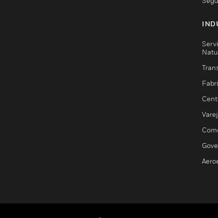
Segu
IND
Serv
Natu
Trans
Fabr
Cent
Vare
Comé
Gove
Aero