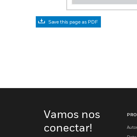
Save this page as PDF
Vamos nos
PRO
conectar!
Auto
Dete