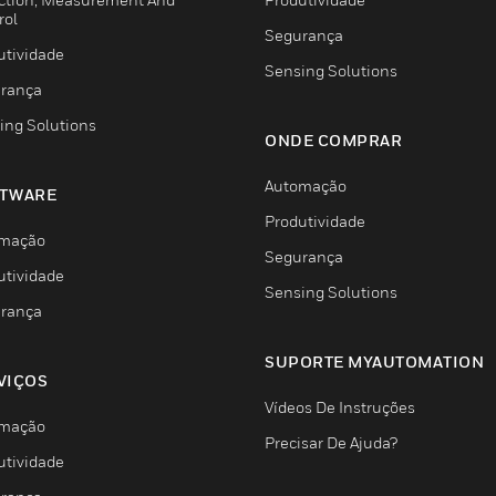
rol
Segurança
utividade
Sensing Solutions
rança
ing Solutions
ONDE COMPRAR
Automação
TWARE
Produtividade
mação
Segurança
utividade
Sensing Solutions
rança
SUPORTE MYAUTOMATION
VIÇOS
Vídeos De Instruções
mação
Precisar De Ajuda?
utividade