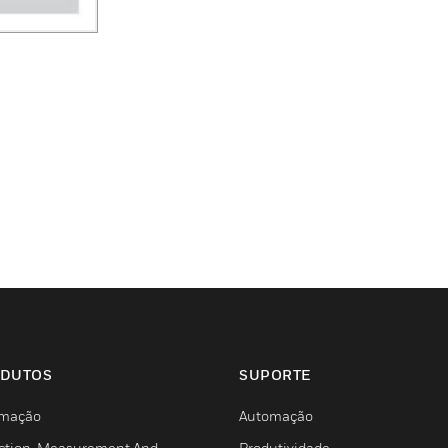
DUTOS
SUPORTE
mação
Automação
ction, Measurement And
Produtividade