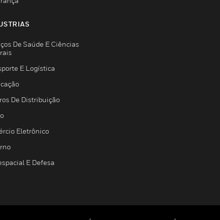
rança
USTRIAS
iços De Saúde E Ciências
rais
porte E Logística
icação
ros De Distribuição
jo
rcio Eletrônico
rno
espacial E Defesa