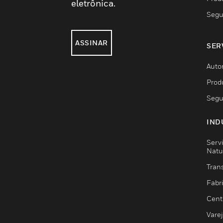
eletrônica.
Segu
ASSINAR
SER
Auto
Prod
Segu
IND
Serv
Natu
Trans
Fabr
Cent
Vare