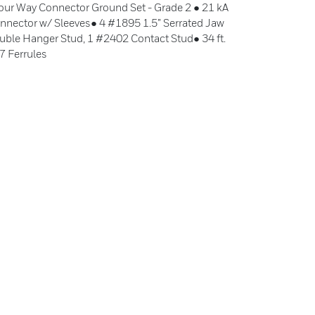
Four Way Connector Ground Set - Grade 2 ● 21 kA
nnector w/ Sleeves● 4 #1895 1.5” Serrated Jaw
ble Hanger Stud, 1 #2402 Contact Stud● 34 ft.
7 Ferrules