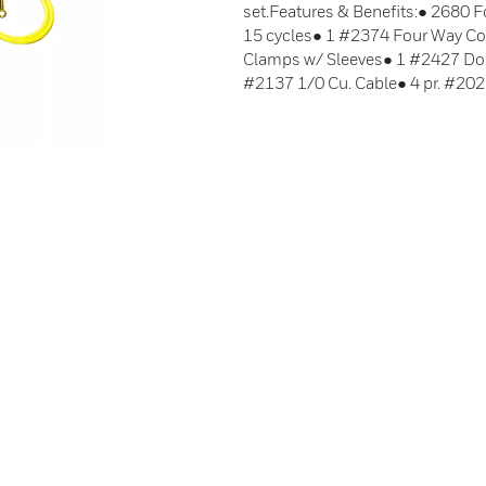
set.Features & Benefits:● 2680 
15 cycles● 1 #2374 Four Way Co
Clamps w/ Sleeves● 1 #2427 Dou
#2137 1/0 Cu. Cable● 4 pr. #202