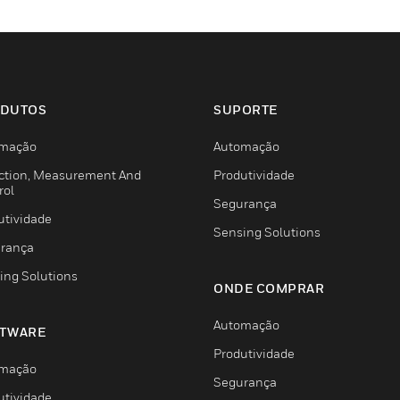
DUTOS
SUPORTE
mação
Automação
ction, Measurement And
Produtividade
rol
Segurança
utividade
Sensing Solutions
rança
ing Solutions
ONDE COMPRAR
Automação
TWARE
Produtividade
mação
Segurança
utividade