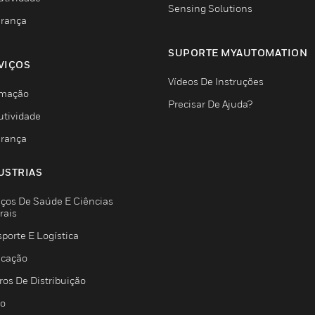
Sensing Solutions
rança
SUPORTE MYAUTOMATION
VIÇOS
Vídeos De Instruções
mação
Precisar De Ajuda?
utividade
rança
USTRIAS
iços De Saúde E Ciências
rais
porte E Logística
icação
ros De Distribuição
jo