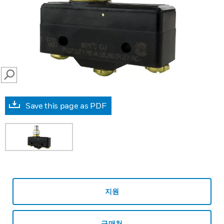
SEARCH
Save this page as PDF
지원
구매처