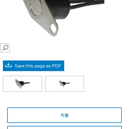
SEARCH
Save this page as PDF
지원