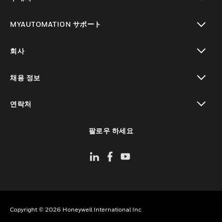
toggle view
MYAUTOMATION サポート
toggle view
회사
toggle view
채용 정보
toggle view
연락처
toggle view
팔로우 하세요
Copyright © 2026 Honeywell International Inc