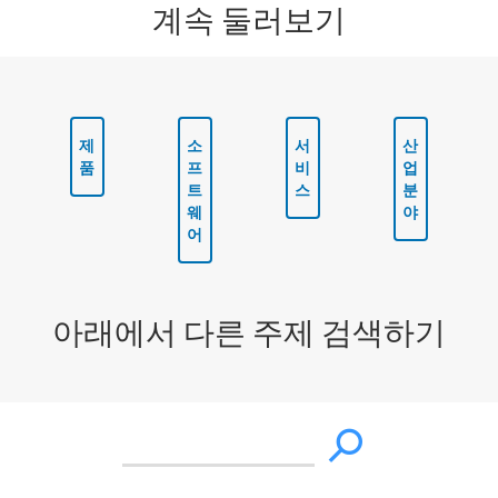
계속 둘러보기
제
소
서
산
품
프
비
업
트
스
분
웨
야
어
아래에서 다른 주제 검색하기