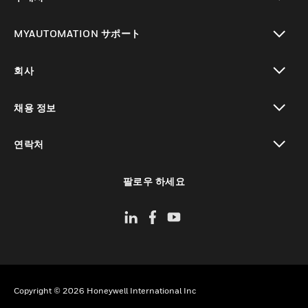
toggle view
MYAUTOMATION サポート
toggle view
회사
toggle view
채용 정보
toggle view
연락처
toggle view
팔로우 하세요
Copyright © 2026 Honeywell International Inc