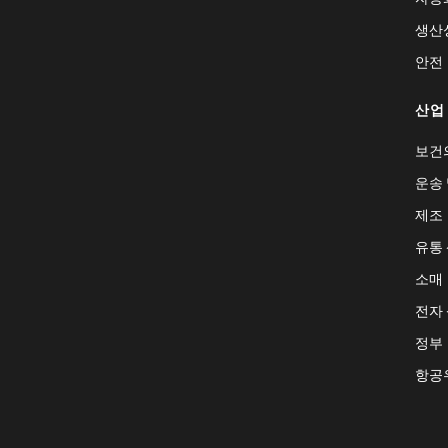
생산
안전
산업
보건
운송 
제조
유통
소매
전자
정부
항공