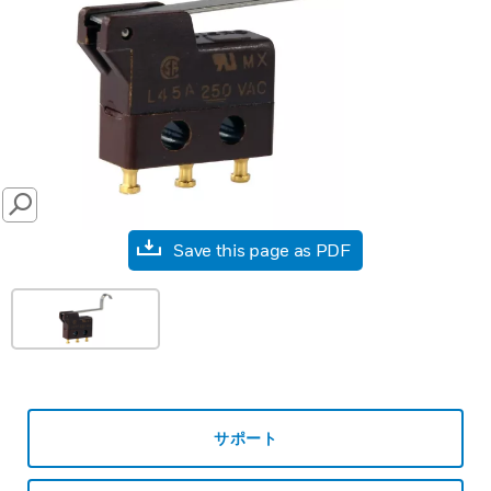
SEARCH
Save this page as PDF
サポート