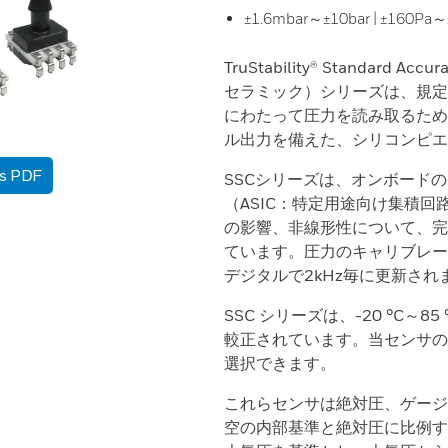
±1.6mbar～±10bar | ±160Pa～
TruStability® Standard A
セラミック）シリーズは、規定
にわたって圧力を読み取るため
ル出力を備えた、シリコンピエ
as PDF
SSCシリーズは、オンボードの Applica
（ASIC：特定用途向け集積
の影響、非線形性について、完
ています。圧力のキャリブレー
デジタルで2kHz毎に更新され
SSC シリーズは、-20 °C～85 
較正されています。当センサの供給
選択できます。
これらセンサは絶対圧、ゲージ
空の内部基準と絶対圧に比例す