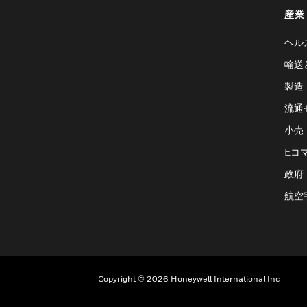
産業
ヘル
輸送
製造
流通
小売
Eコ
政府
航空
Copyright © 2026 Honeywell International Inc