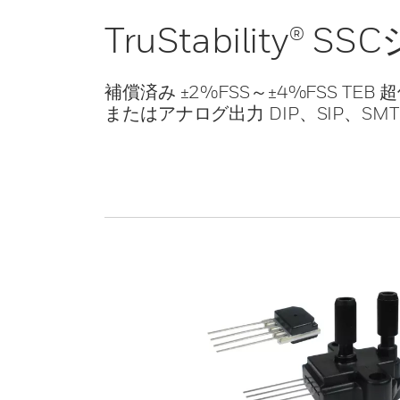
TruStability® 
補償済み ±2%FSS～±4%FSS 
またはアナログ出力 DIP、SIP、SMT