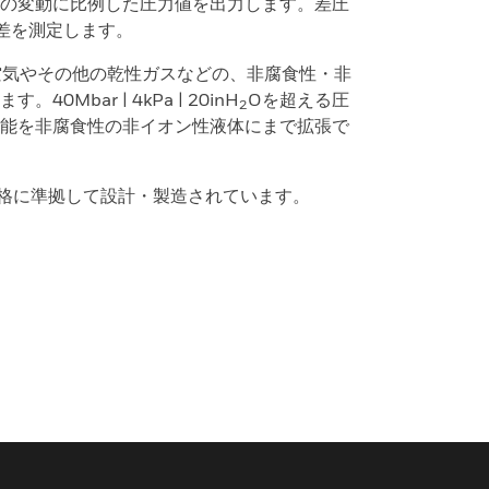
の変動に比例した圧力値を出力します。差圧
差を測定します。
ンサは、空気やその他の乾性ガスなどの、非腐食性・非
Mbar | 4kPa | 20inH
Oを超える圧
2
能を非腐食性の非イオン性液体にまで拡張で
1 規格に準拠して設計・製造されています。