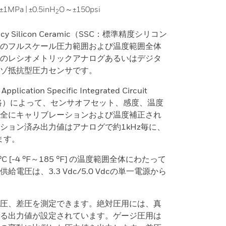
±1MPa | ±0.5inH
O～±150psi
2
ccuracy Silicon Ceramic（SSC：標準精度シリコン
のフルスケール圧力範囲および温度範囲全体
のレシオメトリックアナログあるいはデジタ
ゾ抵抗型圧力センサです。
tion Specific Integrated Circuit
回路）によって、センサオフセット、感度、温度
全にキャリブレーションおよび温度補正され
ション済み出力値はアナログで約1kHz毎に、
ます。
°C [-4 °F～185 °F] の温度範囲全体にわたって
電圧は、3.3 Vdc/5.0 Vdcの単一電源から
圧、差圧を測定できます。絶対圧用には、真
る出力値が設定されています。ゲージ圧用は