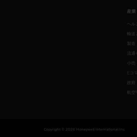
産業
ヘル
輸送
製造
流通
小売
Eコ
政府
航空
Copyright © 2026 Honeywell International Inc