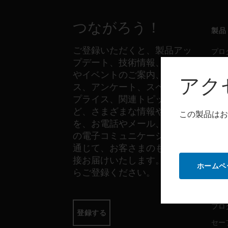
つながろう！
製品
ご登録いただくと、製品アッ
プロ
プデート、技術情報、新製品
セー
やイベントのご案内、ニュー
アク
セン
ス、アンケート、スペシャル
プライス、関連トピックな
ど、さまざまな情報やご案内
この製品はお
ソフ
を、お電話やメール、その他
の電子コミュニケーションを
プロ
通じて、お客さまのもとへ直
セー
接お届けいたします。以下か
ホームペ
らご登録ください。
サー
プロ
登録する
セー