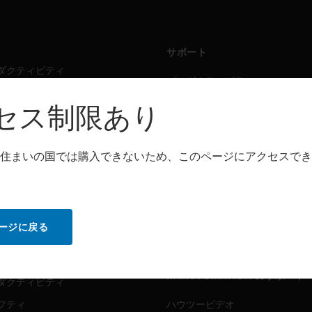
サポート
ダクティビティ
プロダクティビティ
フティ
セーフティ
セス制限あり
シング・ソリューション
センシング・ソリューション
住まいの国では購入できないため、このページにアクセスでき
トウェア
パートナー検索
ダクティビティ
プロダクティビティ
フティ
セーフティ
ージに戻る
センシング・ソリューション
ビス
MYAUTOMATION のサポート
ダクティビティ
フティ
ハウツービデオ