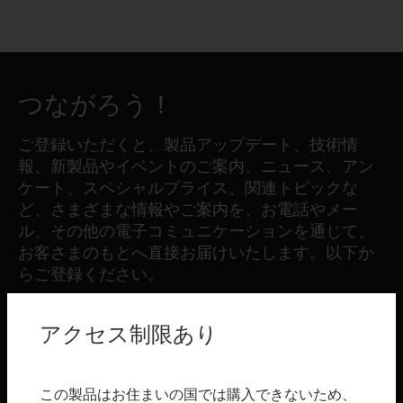
つながろう！
ご登録いただくと、製品アップデート、技術情
報、新製品やイベントのご案内、ニュース、アン
ケート、スペシャルプライス、関連トピックな
ど、さまざまな情報やご案内を、お電話やメー
ル、その他の電子コミュニケーションを通じて、
お客さまのもとへ直接お届けいたします。以下か
らご登録ください。
アクセス制限あり
登録する
製品
この製品はお住まいの国では購入できないため、