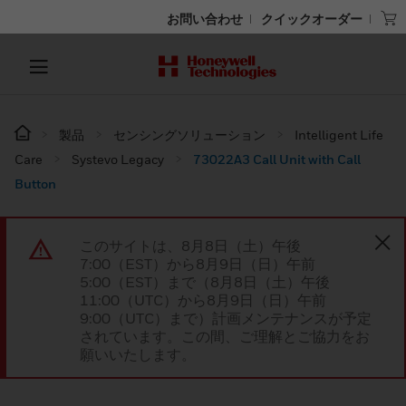
お問い合わせ
クイックオーダー
製品
センシングソリューション
Intelligent Life
Care
Systevo Legacy
73022A3 Call Unit with Call
Button
このサイトは、8月8日（土）午後
7:00（EST）から8月9日（日）午前
5:00（EST）まで（8月8日（土）午後
11:00（UTC）から8月9日（日）午前
9:00（UTC）まで）計画メンテナンスが予定
されています。この間、ご理解とご協力をお
願いいたします。