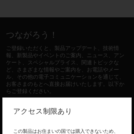
つながろう！
ご登録いただくと、製品アップデート、技術情
報、新製品やイベントのご案内、ニュース、アン
ケート、スペシャルプライス、関連トピックな
ど、さまざまな情報やご案内を、お電話やメー
ル、その他の電子コミュニケーションを通じて、
お客さまのもとへ直接お届けいたします。以下か
らご登録ください。
アクセス制限あり
登録する
製品
この製品はお住まいの国では購入できないため、