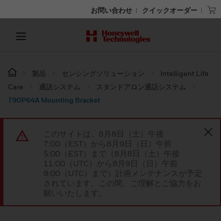
お問い合わせ
クイックオーダー
製品
センシングソリューション
Intelligent Life
Care
通話システム
スタンドアロン通話システム
790P64A Mounting Bracket
このサイトは、8月8日（土）午後
7:00（EST）から8月9日（日）午前
5:00（EST）まで（8月8日（土）午後
11:00（UTC）から8月9日（日）午前
9:00（UTC）まで）計画メンテナンスが予定
されています。この間、ご理解とご協力をお
願いいたします。