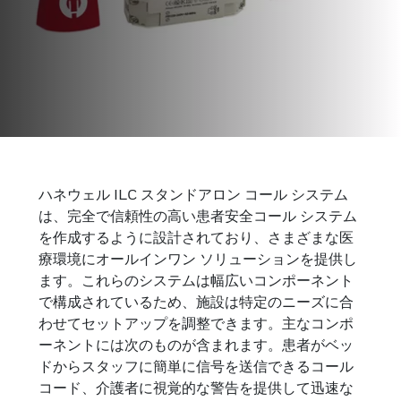
スタンドアロン通話シス
テム
ハネウェル ILC スタンドアロン コール システム
は、完全で信頼性の高い患者安全コール システム
を作成するように設計されており、さまざまな医
当社のスタンドアロン コール システムは、個別の
患者安全コール システムを作成するためのコンポ
療環境にオールインワン ソリューションを提供し
ーネントで構成されています。コード、LED ラン
ます。これらのシステムは幅広いコンポーネント
プ、カバー プレート、ボタン、ディスプレイ、送
で構成されているため、施設は特定のニーズに合
信機などが含まれます。
わせてセットアップを調整できます。主なコンポ
ーネントには次のものが含まれます。患者がベッ
ドからスタッフに簡単に信号を送信できるコール
コード、介護者に視覚的な警告を提供して迅速な