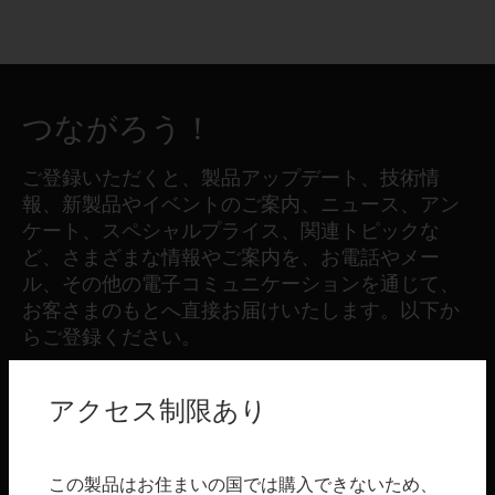
つながろう！
ご登録いただくと、製品アップデート、技術情
報、新製品やイベントのご案内、ニュース、アン
ケート、スペシャルプライス、関連トピックな
ど、さまざまな情報やご案内を、お電話やメー
ル、その他の電子コミュニケーションを通じて、
お客さまのもとへ直接お届けいたします。以下か
らご登録ください。
アクセス制限あり
登録する
製品
この製品はお住まいの国では購入できないため、