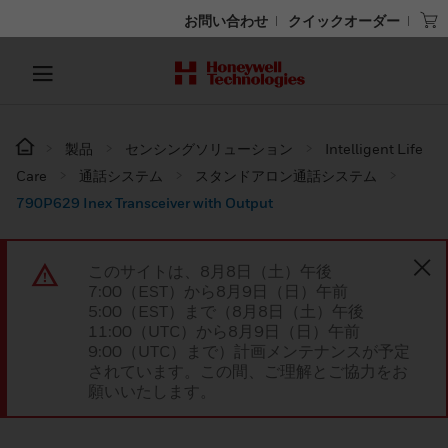
お問い合わせ
クイックオーダー
製品
センシングソリューション
Intelligent Life
Care
通話システム
スタンドアロン通話システム
790P629 Inex Transceiver with Output
このサイトは、8月8日（土）午後
7:00（EST）から8月9日（日）午前
5:00（EST）まで（8月8日（土）午後
11:00（UTC）から8月9日（日）午前
9:00（UTC）まで）計画メンテナンスが予定
されています。この間、ご理解とご協力をお
願いいたします。