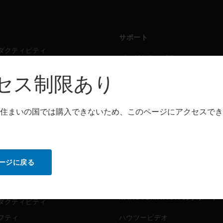
サポート
ダクティビティ
プロダクティビティ
フティ
セーフティ
セス制限あり
シング・ソリューション
センシング・ソリューション
住まいの国では購入できないため、このページにアクセスでき
トウェア
パートナー検索
ダクティビティ
プロダクティビティ
フティ
セーフティ
ージに戻る
センシング・ソリューション
ビス
MYAUTOMATION のサポート
ダクティビティ
フティ
ハウツービデオ