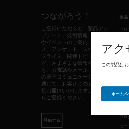
つながろう！
製品
ご登録いただくと、製品アッ
プロ
プデート、技術情報、新製品
セー
やイベントのご案内、ニュー
アク
セン
ス、アンケート、スペシャル
プライス、関連トピックな
ど、さまざまな情報やご案内
この製品はお
ソフ
を、お電話やメール、その他
の電子コミュニケーションを
プロ
通じて、お客さまのもとへ直
セー
接お届けいたします。以下か
ホームペ
らご登録ください。
サー
プロ
登録する
セー