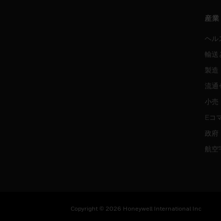
産業
ヘル
輸送
製造
流通
小売
Eコ
政府
航空
Copyright © 2026 Honeywell International Inc