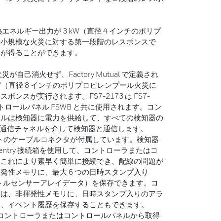
熱エネルギー出力が 3 kW（直径 4 インチのポリプ
の小規模な火災に対する第一段階のレスポンスで
間が得ることができます。
が自己消火せず、Factory Mutual で定義され
kW（直径 8 インチのポリプロピレンプール火災に
ポンスが実行されます。FS7-2173 は FS7-
ントロールパネル FSWB と共に使用されます。コン
ネルは検知器に電力を供給して、すべての検知器の
85 通信チャネルを介して検知器と通信します。
 フィートのケーブルコネクタが付属しています。検知器
Sentry 接続箱を使用して、コントローラまたはコ
。これにより素早く簡単に接続でき、配線の問題が
発性メモリに、最大 6 つの日時スタンプ入り
スペクトルセンサーアレイデータ）を保存できます。コ
ルは、非揮発性メモリに、日時スタンプ入りのアラ
む、イベント履歴を保存することもできます。
履歴はコントローラまたはコントロールパネルから取得