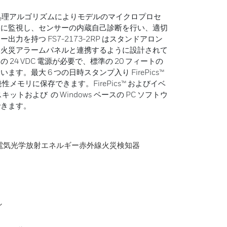
ル信号処理アルゴリズムによりモデルのマイクロプロセ
的に監視し、センサーの内蔵自己診断を行い、適切
力を持つ FS7-2173-2RP はスタンドアロン
み火災アラームパネルと連携するように設計されて
24 VDC 電源が必要で、標準の 20 フィートの
す。最大 6 つの日時スタンプ入り FirePics™
性メモリに保存できます。FirePics™ およびイベ
キットおよび の Windows ベースの PC ソフトウ
できます。
電気光学放射エネルギー赤外線火災検知器
し