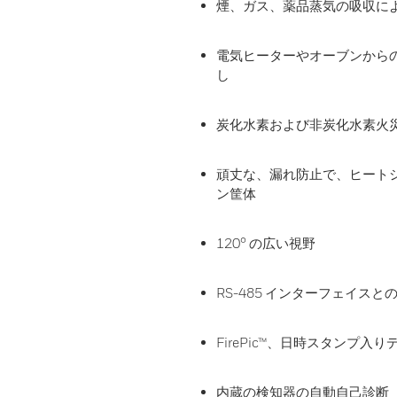
煙、ガス、薬品蒸気の吸収に
電気ヒーターやオーブンから
し
炭化水素および非炭化水素火
頑丈な、漏れ防止で、ヒート
ン筐体
120° の広い視野
RS-485 インターフェイス
FirePic™、日時スタンプ入
内蔵の検知器の自動自己診断