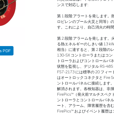
ンスで対応します:
第 1 段階:アラートを発します。
ロピレンのプール火災と同等）
す。これにより、自己消火の時
第 2 段階:アラームを発します。火災
る熱エネルギーのしきい値 13 
相当）に達すると、第 2 段階のレス
as PDF
130-SX コントローラまたはコ
トローラおよびコントロールパ
状態を監視し、デジタル RS-4
FS7-2173 には標準の 20
はオートロックコネクタと Fire 
ントロールパネルに接続します
解消されます。各検知器は、非揮
FirePics™（発火前マルチ
ントローラとコントロールパネ
ート、アラーム、障害履歴を含
FirePics™ およびイベント