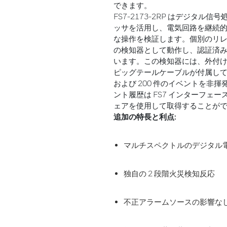
できます。
FS7-2173-2RP はデジタ
ッサを活用し、電気回路を継続
な操作を検証します。個別のリレー出
の検知器として動作し、認証済
います。この検知器には、外付けの 
ピッグテールケーブルが付属していま
および 200 件のイベントを非揮発
ント履歴は FS7 インターフェース
ェアを使用して取得することが
追加の特長と利点:
マルチスペクトルのデジタル
独自の 2 段階火災検知反応
不正アラームソースの影響な