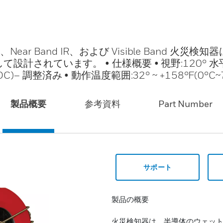
Near Band IR、および Visible Band 火災検
計されています。 • 仕様概要 • 視野:120° 水
DC)– 調整済み • 動作温度範囲:32° ~ +158°F(0°C~
製品概要
参考資料
Part Number
サポート
製品の概要
火災検知器は、半導体のウェット