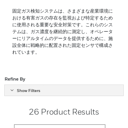
固定式ガス検知器
固定ガス検知システムは、さまざまな産業環境に
おける有害ガスの存在を監視および特定するため
継続的な監視と保護のための高度な固定ガス検知
に使用される重要な安全対策です。これらのシス
器
テムは、ガス濃度を継続的に測定し、オペレータ
ーにリアルタイムのデータを提供するために、施
設全体に戦略的に配置された固定センサで構成さ
れています。
Refine By
Show Filters
26
Product Results