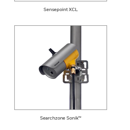
Sensepoint XCL
Searchzone Sonik™