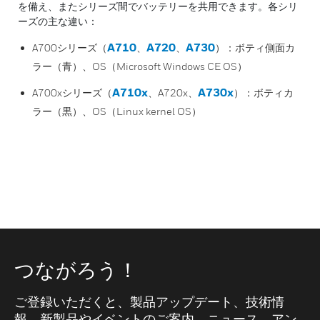
を備え、またシリーズ間でバッテリーを共用できます。各シリ
ーズの主な違い：
A710
A720
A730
A700シリーズ（
、
、
）：ボティ側面カ
ラー（青）、OS（Microsoft Windows CE OS）
A710x
A730x
A700xシリーズ（
、A720x、
）：ボティカ
ラー（黒）、OS（Linux kernel OS）
つながろう！
ご登録いただくと、製品アップデート、技術情
報、新製品やイベントのご案内、ニュース、アン