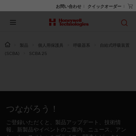
お問い合わせ
クイックオーダー
製品
個人用保護具
呼吸器系
自給式呼吸装置
(SCBA)
SCBA 25
つながろう！
ご登録いただくと、製品アップデート、技術情
報、新製品やイベントのご案内、ニュース、アン