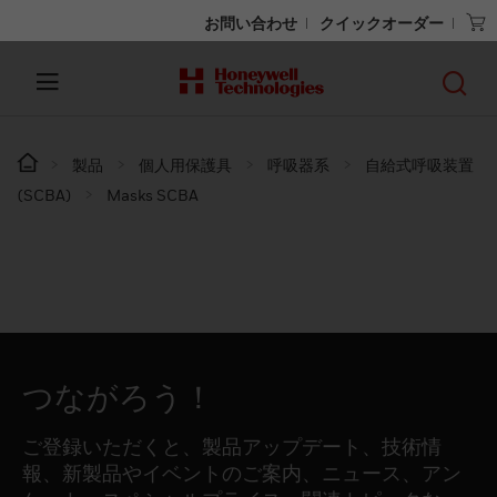
お問い合わせ
クイックオーダー
製品
個人用保護具
呼吸器系
自給式呼吸装置
(SCBA)
Masks SCBA
つながろう！
ご登録いただくと、製品アップデート、技術情
報、新製品やイベントのご案内、ニュース、アン