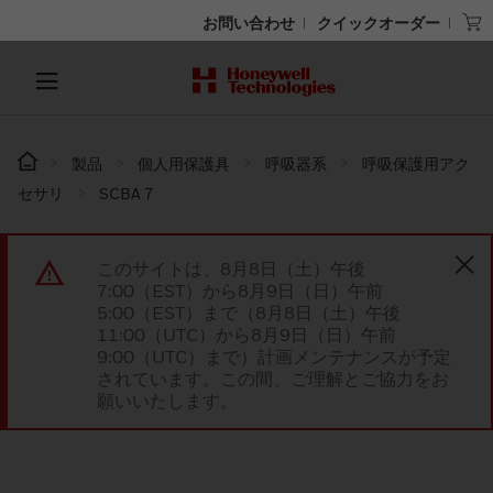
お問い合わせ
クイックオーダー
製品
個人用保護具
呼吸器系
呼吸保護用アク
セサリ
SCBA 7
このサイトは、8月8日（土）午後
7:00（EST）から8月9日（日）午前
5:00（EST）まで（8月8日（土）午後
11:00（UTC）から8月9日（日）午前
9:00（UTC）まで）計画メンテナンスが予定
されています。この間、ご理解とご協力をお
願いいたします。