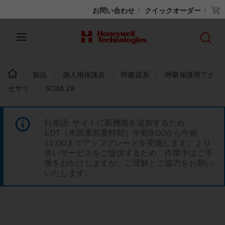
お問い合わせ
クイックオーダー
製品
個人用保護具
呼吸器系
呼吸保護用アク
セサリ
SCBA 28
日本語: サイトに新機能を追加するため、
EDT（米国東部夏時間）午前9:00から午前
11:00までアップグレードを実施します。より
良いサービスをご提供するため、作業中はご不
便をおかけしますが、ご理解とご協力をお願い
いたします。