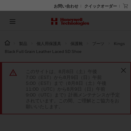
お問い合わせ
クイックオーダー
製品
個人用保護具
保護靴
ブーツ
Kings
Black Full Grain Leather Laced SD Shoe
このサイトは、8月8日（土）午後
7:00（EST）から8月9日（日）午前
5:00（EST）まで（8月8日（土）午後
11:00（UTC）から8月9日（日）午前
9:00（UTC）まで）計画メンテナンスが予定
されています。この間、ご理解とご協力をお
願いいたします。