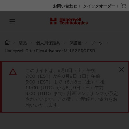
お問い合わせ
クイックオーダー
製品
個人用保護具
保護靴
ブーツ
Honeywell Otter Flex Advancer Mid S2 SRC ESD
このサイトは、8月8日（土）午後
7:00（EST）から8月9日（日）午前
5:00（EST）まで（8月8日（土）午後
11:00（UTC）から8月9日（日）午前
9:00（UTC）まで）計画メンテナンスが予定
されています。この間、ご理解とご協力をお
願いいたします。