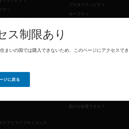
ダクティビティ
プロダクティビティ
フティ
セーフティ
シング・ソリューション
センシング・ソリューション
セス制限あり
トウェア
パートナー検索
ダクティビティ
住まいの国では購入できないため、このページにアクセスでき
プロダクティビティ
フティ
セーフティ
センシング・ソリューション
ビス
ージに戻る
MYAUTOMATION のサポート
ダクティビティ
フティ
ハウツービデオ
助けが必要ですか？
スケアとライフサイエンス