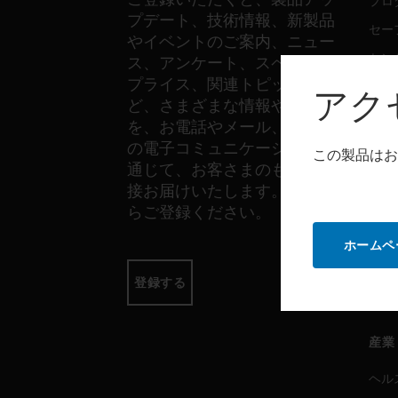
プロ
プデート、技術情報、新製品
セー
やイベントのご案内、ニュー
セン
ス、アンケート、スペシャル
プライス、関連トピックな
アク
ど、さまざまな情報やご案内
ソフ
を、お電話やメール、その他
の電子コミュニケーションを
プロ
この製品はお
通じて、お客さまのもとへ直
セー
接お届けいたします。以下か
らご登録ください。
サー
ホームペ
プロ
登録する
セー
産業
ヘル