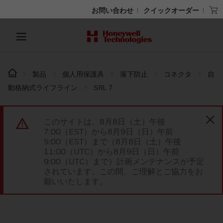
お問い合わせ
クイックオーダー
製品
個人用保護具
落下防止
コネクタ
自
動格納式ライフライン
SRL 7
このサイトは、8月8日（土）午後
7:00（EST）から8月9日（日）午前
5:00（EST）まで（8月8日（土）午後
11:00（UTC）から8月9日（日）午前
9:00（UTC）まで）計画メンテナンスが予定
されています。この間、ご理解とご協力をお
願いいたします。