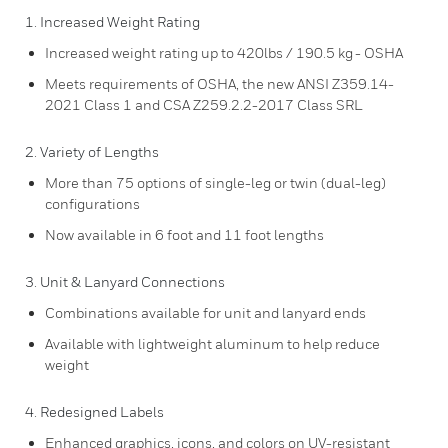
1. Increased Weight Rating
Increased weight rating up to 420lbs / 190.5 kg - OSHA
Meets requirements of OSHA, the new ANSI Z359.14-
2021 Class 1 and CSA Z259.2.2-2017 Class SRL
2. Variety of Lengths
More than 75 options of single-leg or twin (dual-leg)
configurations
Now available in 6 foot and 11 foot lengths
3. Unit & Lanyard Connections
Combinations available for unit and lanyard ends
Available with lightweight aluminum to help reduce
weight
4. Redesigned Labels
Enhanced graphics, icons, and colors on UV-resistant