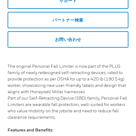
サポート
パートナー検索
お問い合わせ
The original Personal Fall Limiter is now part of the PLUS
family of newly redesigned self-retracting devices, rated to
provide protection as per OSHA for up to a 420 lb (190.5 kg)
worker, showcasing new user-friendly labels and design that
aligns with Honeywell Miller harnesses.
Part of our Self-Retracting Device (SRD) family, Personal Fall
Limiters are wearable fall protection, well-suited for workers
who value mobility on the jobsite and need to reduce fall
clearance requirements.
Features and Benefits: