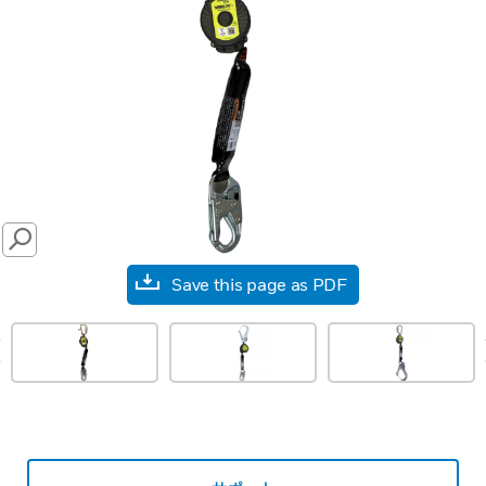
SEARCH
Save this page as PDF
prev