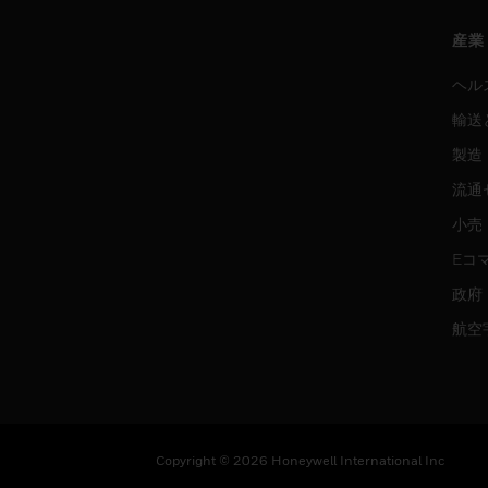
産業
ヘル
輸送
製造
流通
小売
Eコ
政府
航空
Copyright © 2026 Honeywell International Inc