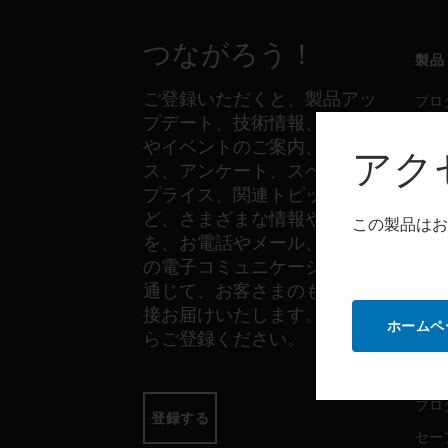
つながろう！
製品
ご登録いただくと、製品アッ
プロ
プデート、技術情報、新製品
セー
やイベントのご案内、ニュー
アク
セン
ス、アンケート、スペシャル
プライス、関連トピックな
ど、さまざまな情報やご案内
この製品はお
ソフ
を、お電話やメール、その他
の電子コミュニケーションを
プロ
通じて、お客さまのもとへ直
セー
接お届けいたします。以下か
ホームペ
らご登録ください。
サー
プロ
登録する
セー