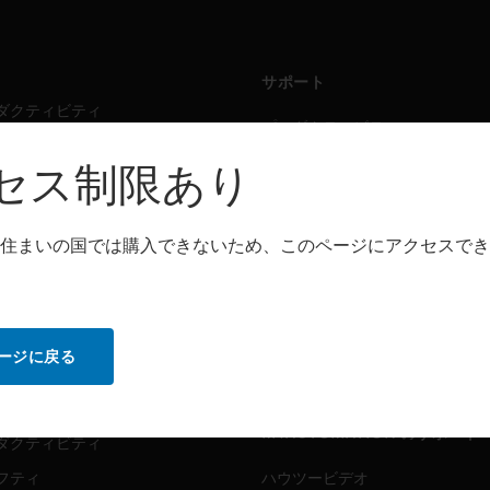
サポート
ダクティビティ
プロダクティビティ
フティ
セーフティ
セス制限あり
シング・ソリューション
センシング・ソリューション
住まいの国では購入できないため、このページにアクセスでき
トウェア
パートナー検索
ダクティビティ
プロダクティビティ
フティ
セーフティ
ージに戻る
センシング・ソリューション
ビス
MYAUTOMATION のサポート
ダクティビティ
フティ
ハウツービデオ