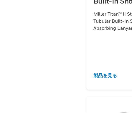
Built-In Sh
Absorbing
Miller Titan™ II S
Lanyards, R
Tubular Built-In 
Absorbing Lanya
製品を見る