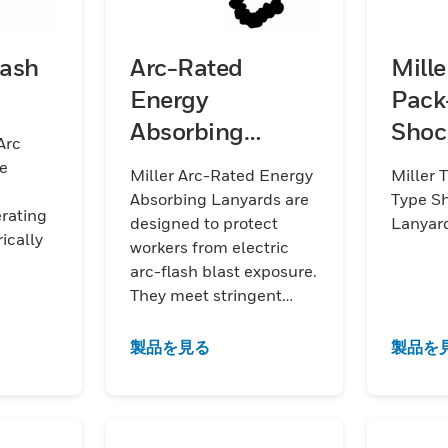
lash
Arc-Rated
Mille
Energy
Pack
Absorbing
Shoc
Arc
Lanyards
Abso
re
Miller Arc-Rated Energy
Miller 
Lany
Absorbing Lanyards are
Type S
erating
designed to protect
Lanyar
rically
workers from electric
arc-flash blast exposure.
nstructed
They meet stringent
ant
ASTM F887 arc-flash
thstand
standards and are
製品を見る
製品を
e while
available with a Kevlar
fall
choke-off loop for a
ce
“metal-less” connection.