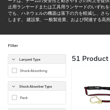
ードは、チームの安全性と動きやすさの向上を提供
止用ランヤードまたは工具用ランヤードのいずれを
でも、ハネウェルの機器は落下の力を軽減し、さら
します。 建設業、一般製造業、および関連する高
特別に設計されたハネウェルのストラップは、決し
とのない保護を提供します。
Filter
51
Product 
Lanyard Type
Shock Absorbing
Shock Absorber Type
Pack