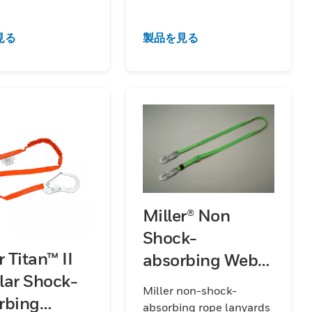
見る
製品を見る
Miller® Non
Shock-
r Titan™ II
absorbing Web
lar Shock-
Lanyards
Miller non-shock-
rbing
absorbing rope lanyards