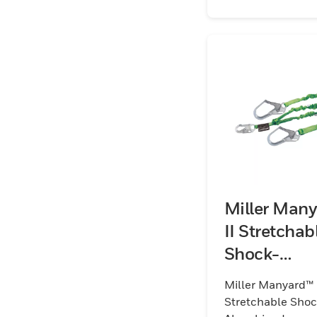
Miller Man
II Stretchab
Shock-
Absorbing
Miller Manyard™ 
Lanyards
Stretchable Shoc