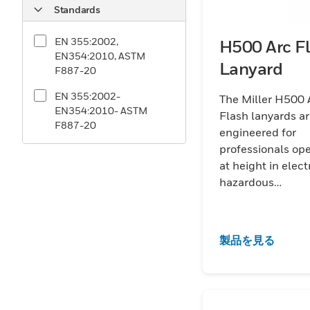
Standards
EN 355:2002,
H500 Arc F
EN354:2010, ASTM
Lanyard
F887-20
EN 355:2002-
The Miller H500 
EN354:2010- ASTM
Flash lanyards a
F887-20
engineered for
professionals op
at height in elect
hazardous
environments.Co
with flame-resist
webbing, they wi
製品を見る
arc flash exposur
ensuring reliable 
arrest performan