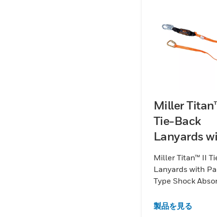
Miller Titan™
Tie-Back
Lanyards w
Pack-Type
Miller Titan™ II T
Shock Abso
Lanyards with Pa
Type Shock Abso
製品を見る