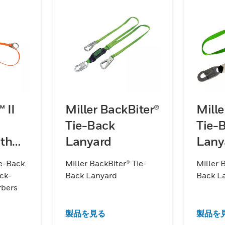
 II
Miller BackBiter®
Mille
Tie-Back
Tie-
ith
Lanyard
Lany
ie-Back
Miller BackBiter® Tie-
Miller 
rbers
ck-
Back Lanyard
Back L
rbers
製品を見る
製品を