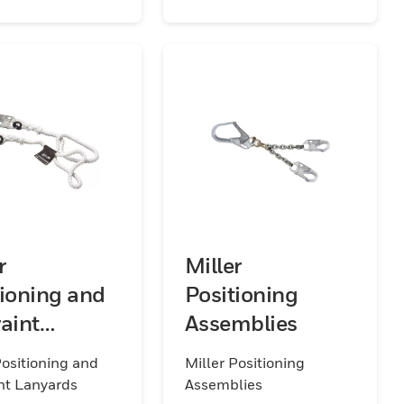
r
Miller
tioning and
Positioning
aint
Assemblies
ards
Positioning and
Miller Positioning
nt Lanyards
Assemblies