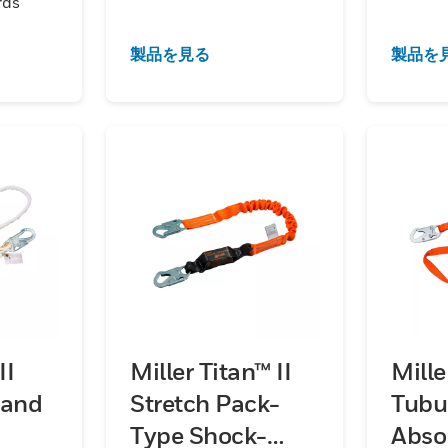
rds
製品を見る
製品を
II
Miller Titan™ II
Mille
 and
Stretch Pack-
Tubu
Type Shock-
Abso