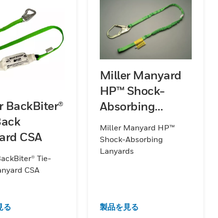
Miller Manyard
HP™ Shock-
r BackBiter®
Absorbing
Back
Lanyards
Miller Manyard HP™
ard CSA
Shock-Absorbing
Lanyards
BackBiter® Tie-
anyard CSA
見る
製品を見る