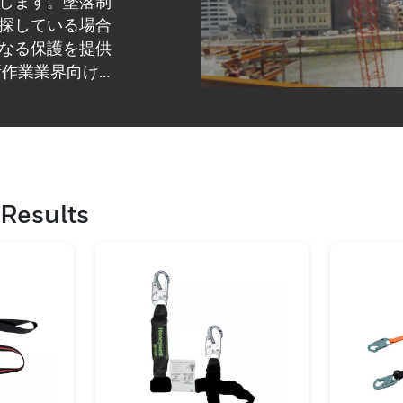
します。墜落制
探している場合
なる保護を提供
所作業業界向けに
て失望させるこ
Results