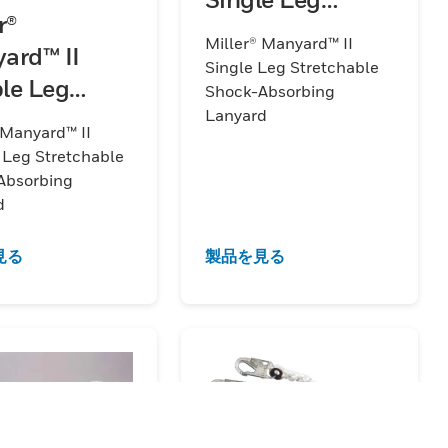
r®
Stretchable
Miller® Manyard™ II
ard™ II
Shock-
Single Leg Stretchable
le Leg
Absorbing
Shock-Absorbing
Lanyard
tchable
Lanyard
 Manyard™ II
k-
 Leg Stretchable
rbing
Absorbing
d
ard
見る
製品を見る