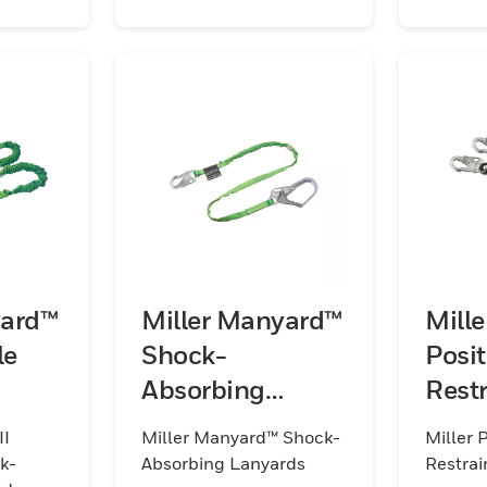
yard™
Miller Manyard™
Mille
le
Shock-
Posi
Absorbing
Restr
Lanyards
Lany
II
Miller Manyard™ Shock-
Miller 
k-
Absorbing Lanyards
Restrai