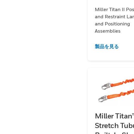
Lanyards a
Miller Titan II Po
Positioning
and Restraint La
Assemblies
and Positioning
Assemblies
製品を見る
Miller Titan™
Stretch Tub