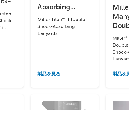
ock-
Absorbing
Mille
tretch
Lanyards, Retail
Many
etail
Miller Titan™ II Tubular
Shock-
Doub
Shock-Absorbing
rds
Lanyards
Stre
Miller®
Shoc
Double
Abso
Shock-
Lanyar
Lany
製品を見る
製品を