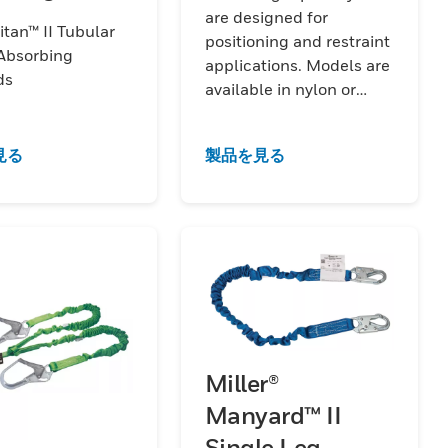
ards
are designed for
Titan™ II Tubular
positioning and restraint
Absorbing
applications. Models are
ds
available in nylon or
polyester in varying
lengths.
見る
製品を見る
Miller®
Manyard™ II
Single Leg