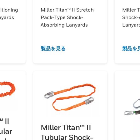
nd
Absorbing
Lany
sitioning
Miller Titan™ II Stretch
Miller 
Lanyards
nyards
Pack-Type Shock-
Shock-
Absorbing Lanyards
Lanyar
製品を見る
製品を
 II
Miller Titan™ II
ular
Tubular Shock-