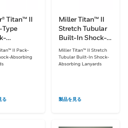
r® Titan™ II
Miller Titan™ II
-Type
Stretch Tubular
k-
Built-In Shock-
rbing
Absorbing
Titan™ II Pack-
Miller Titan™ II Stretch
ards
Lanyards
hock-Absorbing
Tubular Built-In Shock-
ds
Absorbing Lanyards
見る
製品を見る