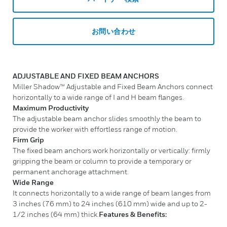
お問い合わせ
ADJUSTABLE AND FIXED BEAM ANCHORS
Miller Shadow™ Adjustable and Fixed Beam Anchors connect
horizontally to a wide range of I and H beam flanges.
Maximum Productivity
The adjustable beam anchor slides smoothly the beam to
provide the worker with effortless range of motion.
Firm Grip
The fixed beam anchors work horizontally or vertically: firmly
gripping the beam or column to provide a temporary or
permanent anchorage attachment.
Wide Range
It connects horizontally to a wide range of beam langes from
3 inches (76 mm) to 24 inches (610 mm) wide and up to 2-
1/2 inches (64 mm) thick.
Features & Benefits: