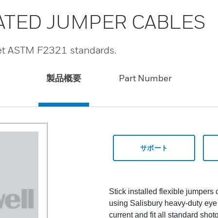
LATED JUMPER CABLES
eet ASTM F2321 standards.
製品概要
Part Number
サポート
Stick installed flexible jumpers
using Salisbury heavy-duty eye
current and fit all standard shot