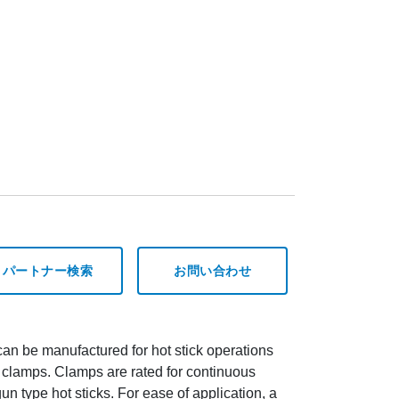
パートナー検索
お問い合わせ
 can be manufactured for hot stick operations
 clamps. Clamps are rated for continuous
gun type hot sticks. For ease of application, a