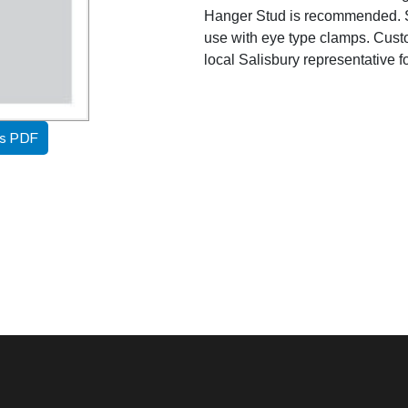
Hanger Stud is recommended. S
use with eye type clamps. Custo
local Salisbury representative f
as PDF