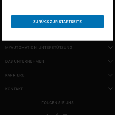
toggle view
BRANCHEN
toggle view
SUPPORT
ZURÜCK ZUR STARTSEITE
toggle view
WO SIE KAUFEN KÖNNEN
toggle view
MYAUTOMATION-UNTERSTÜTZUNG
toggle view
DAS UNTERNEHMEN
toggle view
KARRIERE
toggle view
KONTAKT
toggle view
FOLGEN SIE UNS