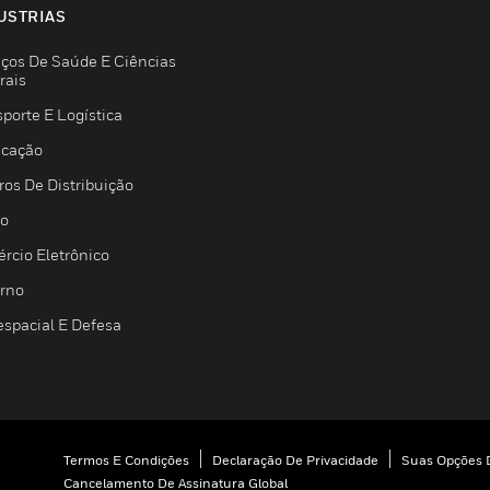
USTRIAS
iços De Saúde E Ciências
rais
porte E Logística
icação
ros De Distribuição
jo
rcio Eletrônico
rno
espacial E Defesa
Termos E Condições
Declaração De Privacidade
Suas Opções D
Cancelamento De Assinatura Global