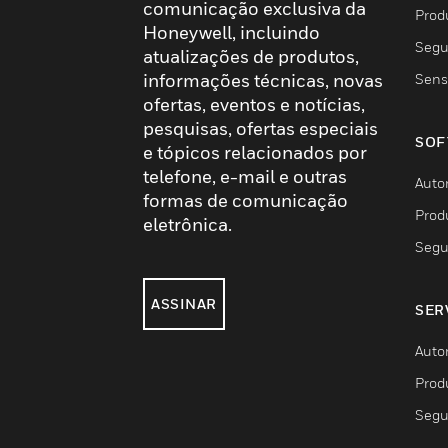
comunicação exclusiva da
Prod
Honeywell, incluindo
Segu
atualizações de produtos,
informações técnicas, novas
Sens
ofertas, eventos e notícias,
pesquisas, ofertas especiais
SOF
e tópicos relacionados por
telefone, e-mail e outras
Auto
formas de comunicação
Prod
eletrônica.
Segu
ASSINAR
SER
Auto
Prod
Segu