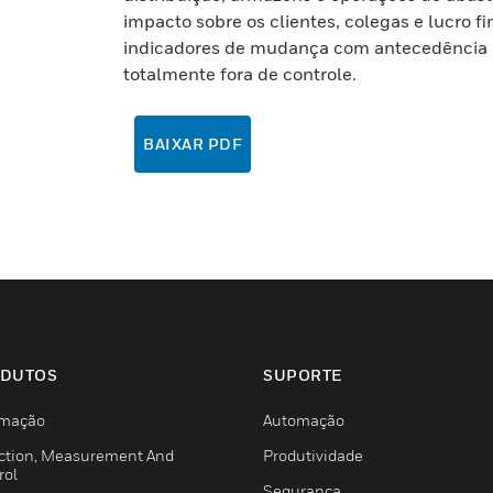
impacto sobre os clientes, colegas e lucro f
indicadores de mudança com antecedência e 
totalmente fora de controle.
BAIXAR PDF
DUTOS
SUPORTE
mação
Automação
ction, Measurement And
Produtividade
rol
Segurança