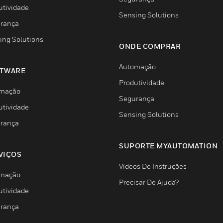
utividade
Sensing Solutions
rança
ing Solutions
ONDE COMPRAR
Automação
TWARE
Produtividade
mação
Segurança
utividade
Sensing Solutions
rança
SUPORTE MYAUTOMATION
VIÇOS
Vídeos De Instruções
mação
Precisar De Ajuda?
utividade
rança