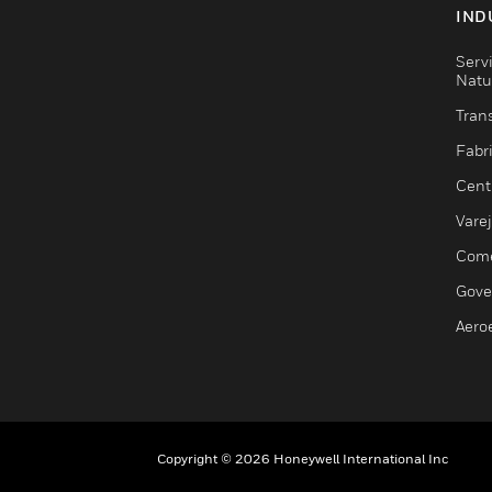
IND
Serv
Natu
Trans
Fabr
Cent
Vare
Comé
Gove
Aero
Copyright © 2026 Honeywell International Inc