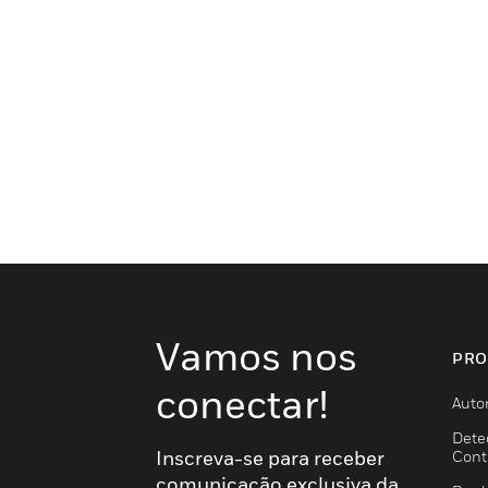
Vamos nos
PRO
conectar!
Auto
Dete
Inscreva-se para receber
Cont
comunicação exclusiva da