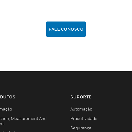
FALE CONOSCO
DUTOS
SUPORTE
mação
Automação
ction, Measurement And
Produtividade
rol
Segurança