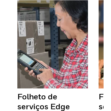
Folheto de
Fol
serviços Edge
ser