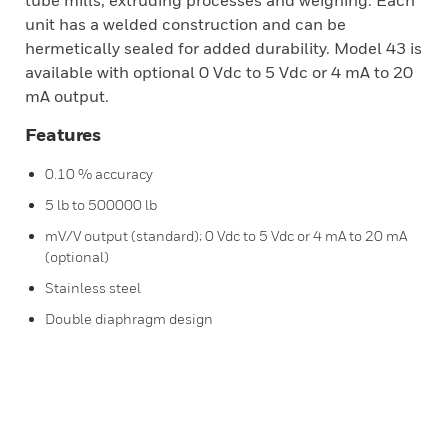
tube mills, extruding processes and weighing. Each
unit has a welded construction and can be
hermetically sealed for added durability. Model 43 is
available with optional 0 Vdc to 5 Vdc or 4 mA to 20
mA output.
Features
0.10 % accuracy
5 lb to 500000 lb
mV/V output (standard); 0 Vdc to 5 Vdc or 4 mA to 20 mA
(optional)
Stainless steel
Double diaphragm design