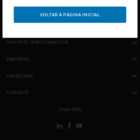
toggle view
SUPORTE
VOLTAR À PÁGINA INICIAL
toggle view
ONDE COMPRAR
toggle view
SUPORTE MYAUTOMATION
toggle view
EMPRESA
toggle view
CARREIRAS
toggle view
CONTATO
toggle view
SIGA-NOS