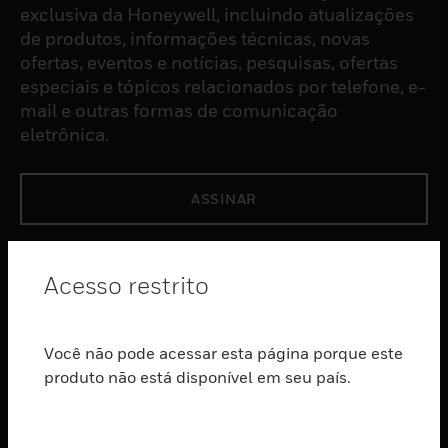
exclusiva da Honeywell, incluindo atualizações
de produtos, informações técnicas, novas
ofertas, eventos e notícias, pesquisas, ofertas
especiais e tópicos relacionados por telefone, e-
mail e outras formas de comunicação
eletrônica.
ASSINAR
PRODUTOS
Acesso restrito
toggle view
SOFTWARE
Você não pode acessar esta página porque este
toggle view
SERVIÇOS
produto não está disponível em seu país.
toggle view
INDUSTRIAS