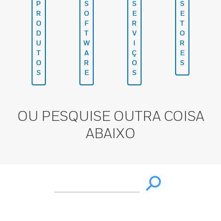
P
S
S
S
R
O
E
E
O
F
R
T
D
T
V
O
U
W
I
R
T
A
Ç
E
O
R
O
S
S
E
S
OU PESQUISE OUTRA COISA
ABAIXO