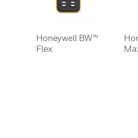
Honeywell BW™
Ho
Flex
Max