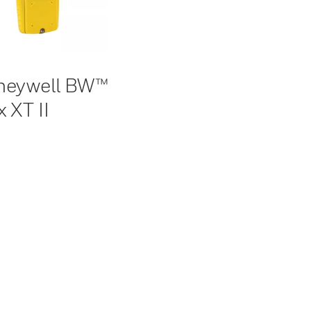
neywell BW™
 XT II