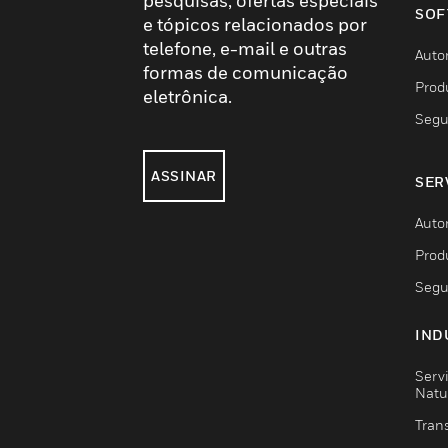
pesquisas, ofertas especiais
SOF
e tópicos relacionados por
telefone, e-mail e outras
Auto
formas de comunicação
Prod
eletrônica.
Segu
ASSINAR
SER
Auto
Prod
Segu
IND
Serv
Natu
Trans