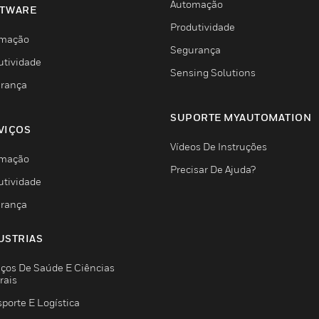
Automação
TWARE
Produtividade
mação
Segurança
utividade
Sensing Solutions
rança
SUPORTE MYAUTOMATION
VIÇOS
Vídeos De Instruções
mação
Precisar De Ajuda?
utividade
rança
USTRIAS
iços De Saúde E Ciências
rais
porte E Logística