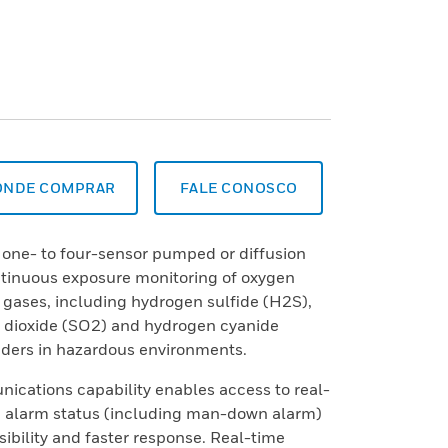
ONDE COMPRAR
FALE CONOSCO
, one- to four-sensor pumped or diffusion
ntinuous exposure monitoring of oxygen
 gases, including hydrogen sulfide (H2S),
 dioxide (SO2) and hydrogen cyanide
ders in hazardous environments.
ications capability enables access to real-
d alarm status (including man-down alarm)
isibility and faster response. Real-time