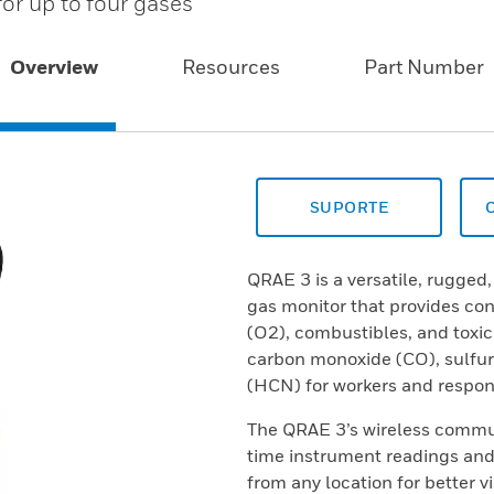
or up to four gases
Overview
Resources
Part Number
SUPORTE
QRAE 3 is a versatile, rugged
gas monitor that provides co
(O2), combustibles, and toxic
carbon monoxide (CO), sulfur
(HCN) for workers and respon
The QRAE 3’s wireless commun
time instrument readings an
from any location for better v