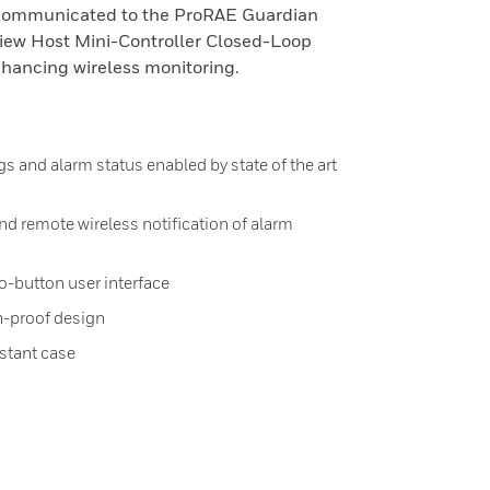
 communicated to the ProRAE Guardian
iew Host Mini-Controller Closed-Loop
nhancing wireless monitoring.
s and alarm status enabled by state of the art
nd remote wireless notification of alarm
o-button user interface
n-proof design
stant case