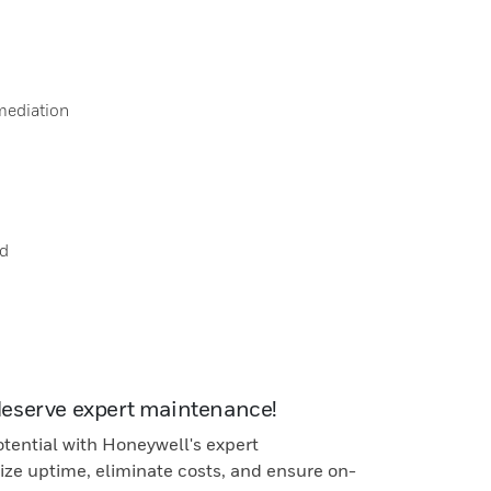
mediation
nd
deserve expert maintenance!
otential with Honeywell's expert
ze uptime, eliminate costs, and ensure on-