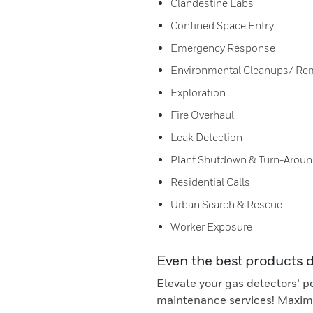
Clandestine Labs
Confined Space Entry
Emergency Response
Environmental Cleanups/ Re
Exploration
Fire Overhaul
Leak Detection
Plant Shutdown & Turn-Arou
Residential Calls
Urban Search & Rescue
Worker Exposure
Even the best products 
Elevate your gas detectors’ p
maintenance services! Maximi