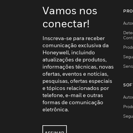
Vamos nos
PRO
conectar!
Auto
Dete
Inscreva-se para receber
Cont
comunicação exclusiva da
Prod
Honeywell, incluindo
Segu
atualizações de produtos,
informações técnicas, novas
Sens
ofertas, eventos e notícias,
pesquisas, ofertas especiais
SOF
e tópicos relacionados por
telefone, e-mail e outras
Auto
formas de comunicação
Prod
eletrônica.
Segu
ASSINAR