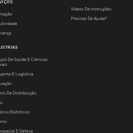
VIÇOS
Vídeos De Instruções
mação
Precisar De Ajuda?
utividade
rança
USTRIAS
iços De Saúde E Ciências
rais
porte E Logística
icação
ros De Distribuição
jo
rcio Eletrônico
rno
espacial E Defesa