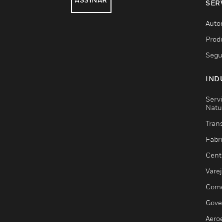
SER
Auto
Prod
Segu
IND
Serv
Natu
Trans
Fabr
Cent
Vare
Comé
Gove
Aero