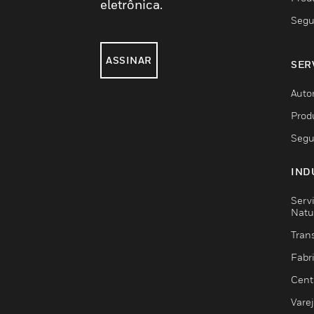
eletrônica.
Segu
ASSINAR
SER
Auto
Prod
Segu
IND
Serv
Natu
Trans
Fabr
Cent
Vare