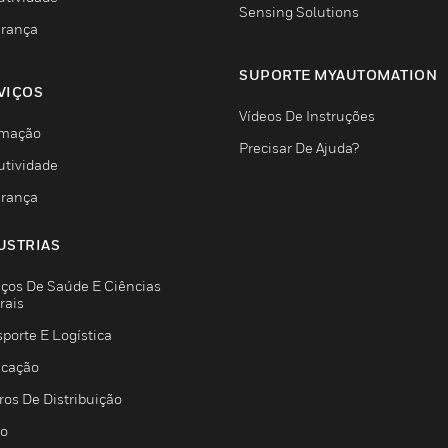
Sensing Solutions
rança
SUPORTE MYAUTOMATION
VIÇOS
Vídeos De Instruções
mação
Precisar De Ajuda?
utividade
rança
USTRIAS
iços De Saúde E Ciências
rais
porte E Logística
icação
ros De Distribuição
jo