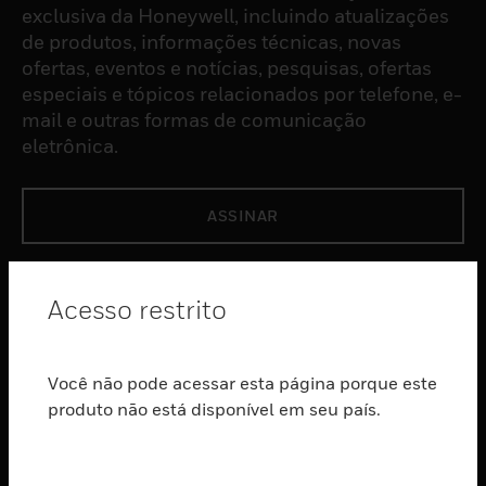
exclusiva da Honeywell, incluindo atualizações
de produtos, informações técnicas, novas
ofertas, eventos e notícias, pesquisas, ofertas
especiais e tópicos relacionados por telefone, e-
mail e outras formas de comunicação
eletrônica.
ASSINAR
PRODUTOS
Acesso restrito
toggle view
SOFTWARE
Você não pode acessar esta página porque este
toggle view
SERVIÇOS
produto não está disponível em seu país.
toggle view
INDUSTRIAS