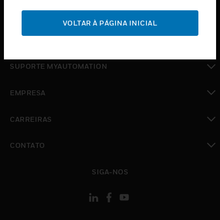
toggle view
SUPORTE
VOLTAR À PÁGINA INICIAL
toggle view
ONDE COMPRAR
toggle view
SUPORTE MYAUTOMATION
toggle view
EMPRESA
toggle view
CARREIRAS
toggle view
CONTATO
toggle view
SIGA-NOS